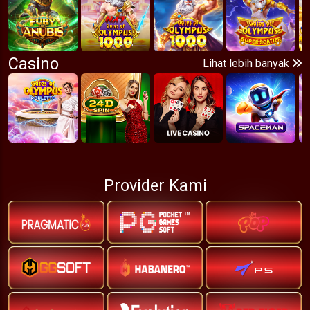
Casino
Lihat lebih banyak
Provider Kami