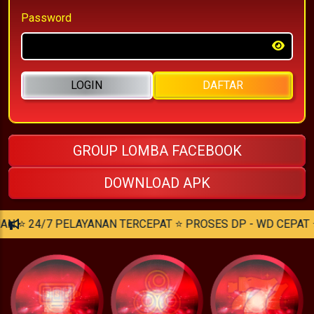
Password
LOGIN
DAFTAR
GROUP LOMBA FACEBOOK
DOWNLOAD APK
7 PELAYANAN TERCEPAT ⭐ PROSES DP - WD CEPAT ⭐