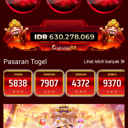
Pasaran Togel
Lihat lebih banyak
SINGAPORE
CAMBODIA
MONACO
ICELAND
7907
4372
9370
9047
13 : 41 : 54
07 : 26 : 54
11 : 41 : 54
16 : 06 : 54