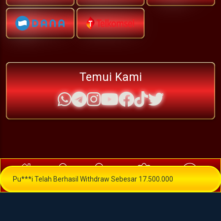
Temui Kami
Pu***i Telah Berhasil Withdraw Sebesar 17.500.000
HOME
LOGIN
DAFTAR
PROMOSI
LIVE CHAT