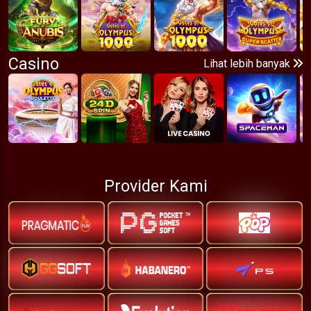
Casino
Lihat lebih banyak
Provider Kami