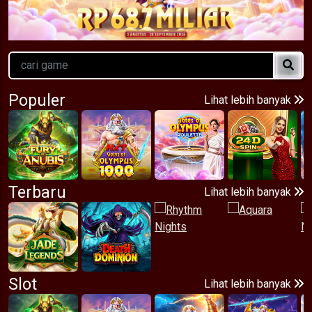
Populer
Lihat lebih banyak
Terbaru
Lihat lebih banyak
Slot
Lihat lebih banyak