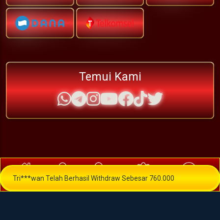
Temui Kami
HOME
LOGIN
DAFTAR
PROMOSI
LIVE CHAT
Tri***wan Telah Berhasil Withdraw Sebesar 760.000