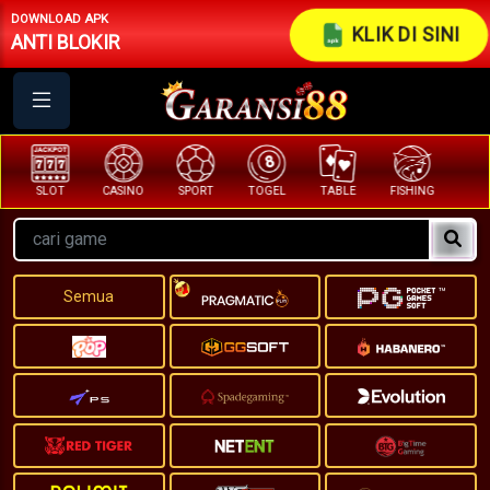
DOWNLOAD APK
KLIK DI SINI
ANTI BLOKIR
SLOT
CASINO
SPORT
TOGEL
TABLE
FISHING
COCK
Semua